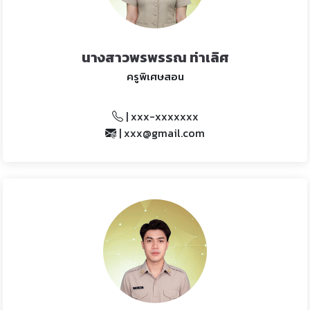
นางสาวพรพรรณ ท่าเลิศ
ครูพิเศษสอน
| xxx-xxxxxxx
| xxx@gmail.com