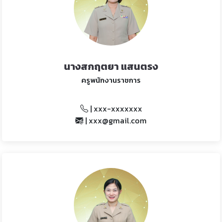
นางสกฤตยา แสนตรง
ครูพนักงานราชการ
| xxx-xxxxxxx
| xxx@gmail.com