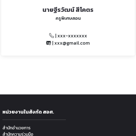
นายฐีรวัฒน์ สีโคตร
ครูพิเศษสอน
| xxx-xxxxxxx
| xxx@gmail.com
หน่วยงานในสังกัด สอศ.
สำนักอำนวยการ
สำนักความร่วมมือ