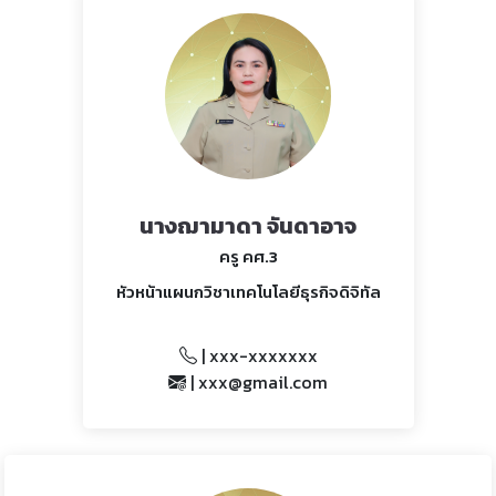
นางฌามาดา จันดาอาจ
ครู คศ.3
หัวหน้าแผนกวิชาเทคโนโลยีธุรกิจดิจิทัล
| xxx-xxxxxxx
| xxx@gmail.com